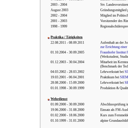
2003 - 2004
Stv. Landesvorsitze
August 2003
Gründungsmitglied p
2002 - 2004
Mitglied im Politisc
2001 - 2003
Vorsitzender des Ri
1998 - 1999
Regionalschülerspr
Praktika / Tätigkeiten
22.08.2011 - 08.09.2011
Aufenthalt an der J
zur Errichtung eine
01.10.2004 - 30.09.2005
Fraunhofer Institut 
(Werkstudent, Studie
01.12.2003 - 30.04.2004
Mitarbeit im Kernt
(Benchmark der Tech
04.03.2002 - 28.03.2002
Lehrwerkstatt bei
SI
19.03.2001 - 06.04.2001
Praktikum bei
SIEM
28.08.2000 - 15.09.2000
Lehrwerkstatt bei
S
01.01.1998 - 30.09.1999
Produktion & Qualit
Wehrdienst
01.09.2000 - 30.09.2000
Abschlussprüfung in
19.06.2000 - 31.08.2000
Einsatz als FM-Ausb
01.02.2000 - 18.06.2000
Kurs zum Fernmeldeo
01.10.1999 - 31.01.2000
alpine Grundausbil