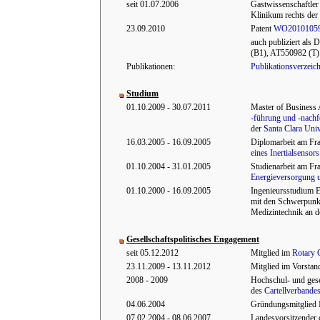
seit 01.07.2006
Gastwissenschaftler
Klinikum rechts de
23.09.2010
Patent
WO2010105
auch publiziert al
(B1), AT550982 (T)
Publikationen:
Publikationsverzeic
Studium
01.10.2009 - 30.07.2011
Master of Business
-führung und -nachf
der
Santa Clara Univ
16.03.2005 - 16.09.2005
Diplomarbeit am Fr
eines Inertialsenso
01.10.2004 - 31.01.2005
Studienarbeit am Fra
Energieversorgung u
01.10.2000 - 16.09.2005
Ingenieursstudium E
mit den Schwerpunk
Medizintechnik an 
Gesellschaftspolitisches Engagement
seit 05.12.2012
Mitglied im
Rotary 
23.11.2009 - 13.11.2012
Mitglied im Vorstan
2008 - 2009
Hochschul- und gese
des
Cartellverbande
04.06.2004
Gründungsmitglied
07.02.2004 - 08.06.2007
Landesvorsitzender