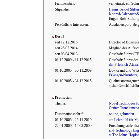
Familienstand:
verheiratet, ein Sohn
Stipendien:
Hanns-Seidel-Stiftu
Konrad-Adenauer-St
Eugen-Bolz-Stiftung
Persönliche Interessen:
Ausdauersport, Berg
Beruf
seit 12.12.2015
Director of Busines
seit 25.07.2014
Mitglied des Aufsich
seit 03.04.2013
Geschäftsführer (CE
01.12.2009 - 11.12.2015
Geschäftsführer de
der Friedrich-Alexa
01.10.2005 - 30.11.2009
Doktorand und Wisse
Erlangen-Nürnberg
01.10.2005 - 31.12.2015
Qualitätsmanagemen
später Geschäftsfüh
Promotion
Thema:
Novel Techniques for
Orifice Translumen
Dissertationsschrift:
online
,
gebunden
01.10.2005 - 25.11.2010
am
Lehrstuhl für M
22.01.2009 - 14.03.2009
Forschungsaufentha
and Technology Eng
at The Johns Hopkin