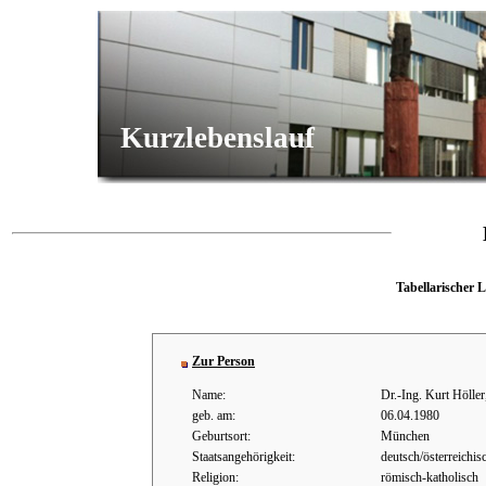
Kurzlebenslauf
Tabellarischer 
Zur Person
Name:
Dr.-Ing. Kurt Höll
geb. am:
06.04.1980
Geburtsort:
München
Staatsangehörigkeit:
deutsch/österreichis
Religion:
römisch-katholisch